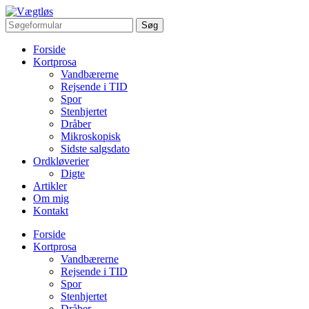
Forside
Kortprosa
Vandbærerne
Rejsende i TID
Spor
Stenhjertet
Dråber
Mikroskopisk
Sidste salgsdato
Ordkløverier
Digte
Artikler
Om mig
Kontakt
Forside
Kortprosa
Vandbærerne
Rejsende i TID
Spor
Stenhjertet
Dråber