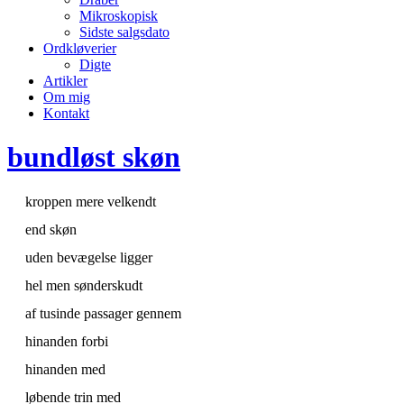
Mikroskopisk
Sidste salgsdato
Ordkløverier
Digte
Artikler
Om mig
Kontakt
bundløst skøn
kroppen mere velkendt
end skøn
uden bevægelse ligger
hel men sønderskudt
af tusinde passager gennem
hinanden forbi
hinanden med
løbende trin med