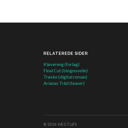
RELATEREDE SIDER
Kløvereng (forlag)
Final Cut (blognovelle)
Trøske (digital roman)
Arianas Tråd (teaser)
© 2026
VÆGTLØS