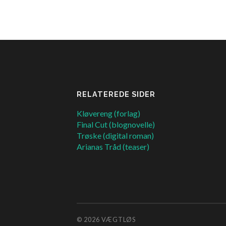
RELATEREDE SIDER
Kløvereng (forlag)
Final Cut (blognovelle)
Trøske (digital roman)
Arianas Tråd (teaser)
© 2026
VÆGTLØS