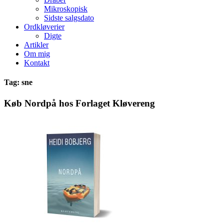
Mikroskopisk
Sidste salgsdato
Ordkløverier
Digte
Artikler
Om mig
Kontakt
Tag: sne
Køb Nordpå hos Forlaget Kløvereng