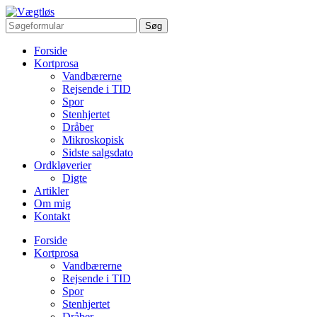
Forside
Kortprosa
Vandbærerne
Rejsende i TID
Spor
Stenhjertet
Dråber
Mikroskopisk
Sidste salgsdato
Ordkløverier
Digte
Artikler
Om mig
Kontakt
Forside
Kortprosa
Vandbærerne
Rejsende i TID
Spor
Stenhjertet
Dråber