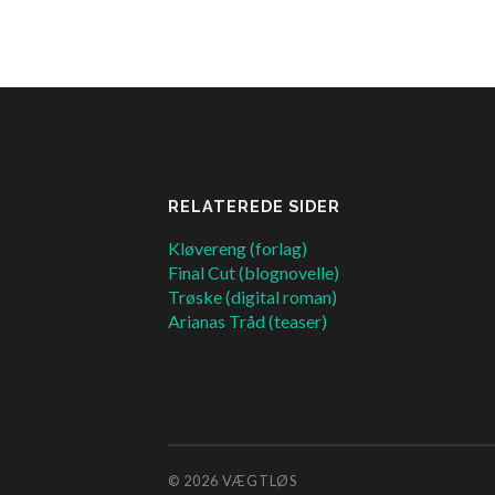
RELATEREDE SIDER
Kløvereng (forlag)
Final Cut (blognovelle)
Trøske (digital roman)
Arianas Tråd (teaser)
© 2026
VÆGTLØS