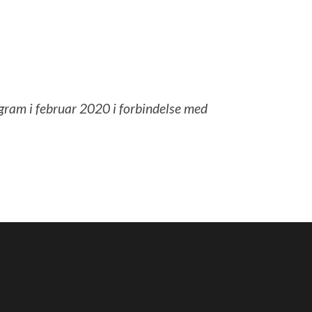
En n
1. fe
agram i februar 2020 i forbindelse med