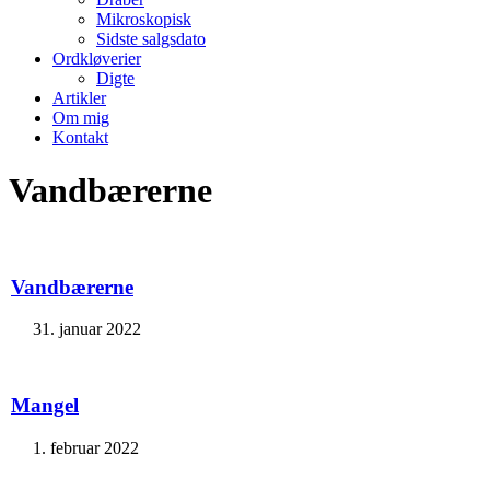
Mikroskopisk
Sidste salgsdato
Ordkløverier
Digte
Artikler
Om mig
Kontakt
Vandbærerne
Vandbærerne
31. januar 2022
Mangel
1. februar 2022