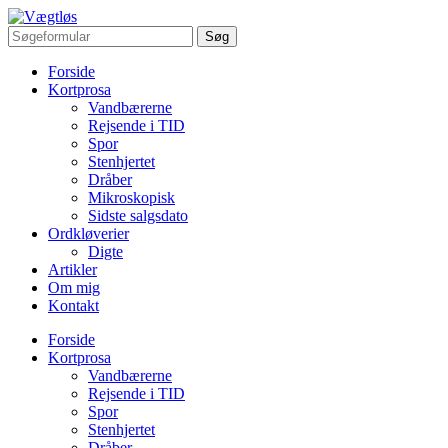
Forside
Kortprosa
Vandbærerne
Rejsende i TID
Spor
Stenhjertet
Dråber
Mikroskopisk
Sidste salgsdato
Ordkløverier
Digte
Artikler
Om mig
Kontakt
Forside
Kortprosa
Vandbærerne
Rejsende i TID
Spor
Stenhjertet
Dråber