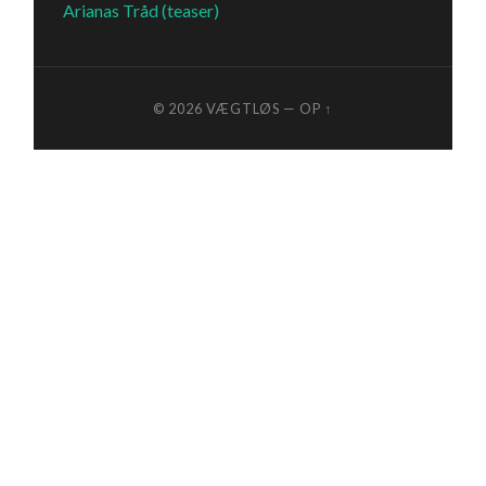
Arianas Tråd (teaser)
© 2026
VÆGTLØS
—
OP ↑