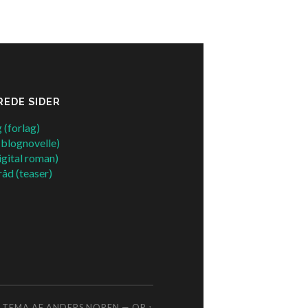
REDE SIDER
 (forlag)
(blognovelle)
igital roman)
råd (teaser)
TEMA AF
ANDERS NOREN
—
OP ↑