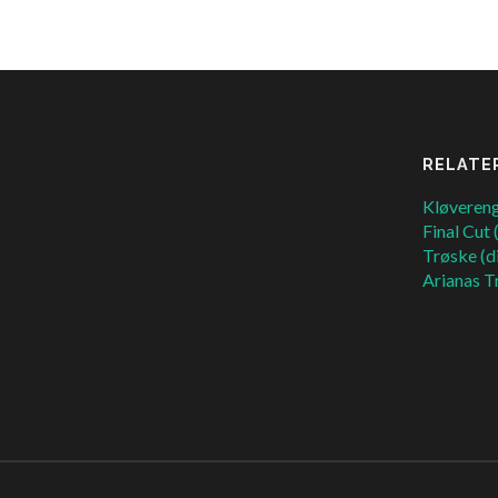
: SPEJLTERAPI
KØB NORDPÅ HOS
RELATE
FORLAGET KLØVERENG
Kløvereng
Final Cut 
Trøske (d
Arianas T