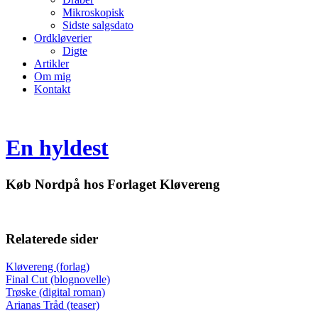
Mikroskopisk
Sidste salgsdato
Ordkløverier
Digte
Artikler
Om mig
Kontakt
En hyldest
Køb Nordpå hos Forlaget Kløvereng
Relaterede sider
Kløvereng (forlag)
Final Cut (blognovelle)
Trøske (digital roman)
Arianas Tråd (teaser)