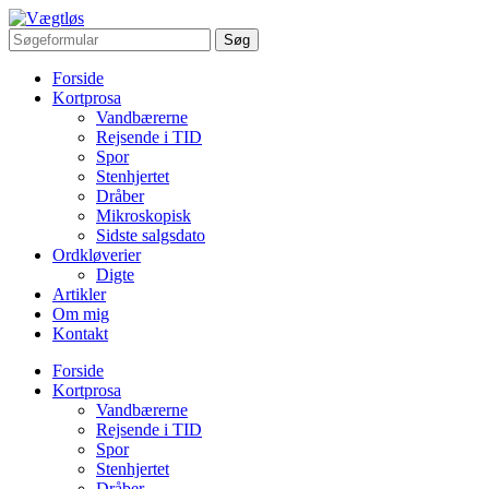
Forside
Kortprosa
Vandbærerne
Rejsende i TID
Spor
Stenhjertet
Dråber
Mikroskopisk
Sidste salgsdato
Ordkløverier
Digte
Artikler
Om mig
Kontakt
Forside
Kortprosa
Vandbærerne
Rejsende i TID
Spor
Stenhjertet
Dråber