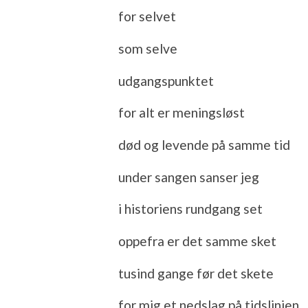
for selvet
som selve
udgangspunktet
for alt er meningsløst
død og levende på samme tid
under sangen sanser jeg
i historiens rundgang set
oppefra er det samme sket
tusind gange før det skete
for mig et nedslag på tidslinjen