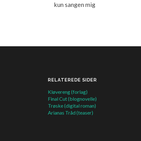
kun sangen mig
RELATEREDE SIDER
Kløvereng (forlag)
Final Cut (blognovelle)
Trøske (digital roman)
Arianas Tråd (teaser)