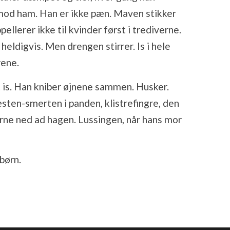
mod ham. Han er ikke pæn. Maven stikker
ellerer ikke til kvinder først i trediverne.
heldigvis. Men drengen stirrer. Is i hele
rene.
t is. Han kniber øjnene sammen. Husker.
sten-smerten i panden, klistrefingre, den
ne ned ad hagen. Lussingen, når hans mor
 børn.