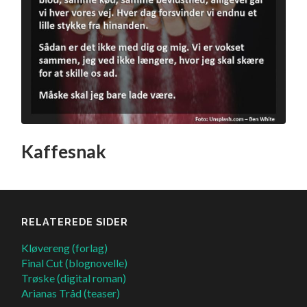
Kaffesnak
RELATEREDE SIDER
Kløvereng (forlag)
Final Cut (blognovelle)
Trøske (digital roman)
Arianas Tråd (teaser)