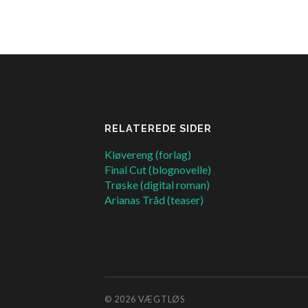
RELATEREDE SIDER
Kløvereng (forlag)
Final Cut (blognovelle)
Trøske (digital roman)
Arianas Tråd (teaser)
© 2026
VÆGTLØS