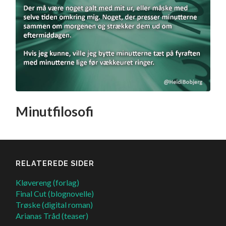
Minutfilosofi
RELATEREDE SIDER
Kløvereng (forlag)
Final Cut (blognovelle)
Trøske (digital roman)
Arianas Tråd (teaser)