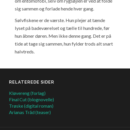
om entomofobi, selv om rygsøjlen er ved at folde
sig sammen og forlade hende hver gang.
Sølvfiskene er de værste. Hun plejer at tænde
lyset på badeværelset og tælle til hundrede, før
hun åbner døren. Men ikke denne gang. Det er på
tide at tage sig sammen, hun fylder trods alt snart
halvtreds.
RELATEREDE SIDER
Kløvereng (forlag)
Final Cut (blognovelle)
Trøske (digital roman)
Arianas Tråd (teaser)