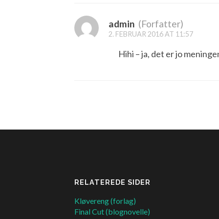
admin
(Forfatter)
2. FEBRUAR 2016 AT 11:57
Hihi – ja, det er jo mening
RELATEREDE SIDER
Kløvereng (forlag)
Final Cut (blognovelle)