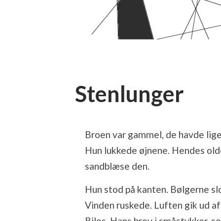
Stenlunger
Broen var gammel, de havde lige
Hun lukkede øjnene. Hendes olde
sandblæse den.
Hun stod på kanten. Bølgerne sl
Vinden ruskede. Luften gik ud af h
Bilos. Hans brev i småstykker, so