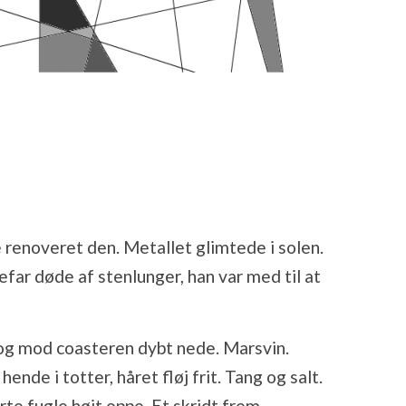
 renoveret den. Metallet glimtede i solen.
far døde af stenlunger, han var med til at
og mod coasteren dybt nede. Marsvin.
ende i totter, håret fløj frit. Tang og salt.
rte fugle højt oppe. Et skridt frem.