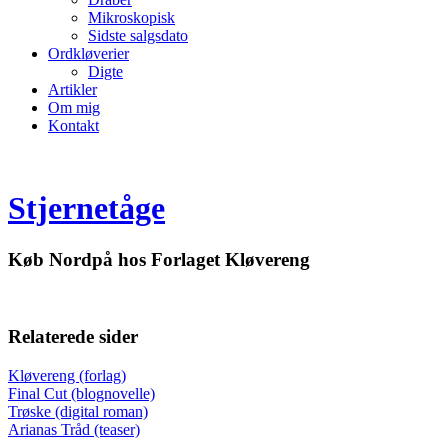
Mikroskopisk
Sidste salgsdato
Ordkløverier
Digte
Artikler
Om mig
Kontakt
Stjernetåge
Køb Nordpå hos Forlaget Kløvereng
Relaterede sider
Kløvereng (forlag)
Final Cut (blognovelle)
Trøske (digital roman)
Arianas Tråd (teaser)