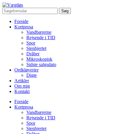
Forside
Kortprosa
Vandbærerne
Rejsende i TID
Spor
Stenhjertet
Dråber
Mikroskopisk
Sidste salgsdato
Ordkløverier
Digte
Artikler
Om mig
Kontakt
Forside
Kortprosa
Vandbærerne
Rejsende i TID
Spor
Stenhjertet
Dråber