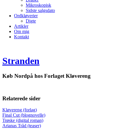
Mikroskopisk
Sidste salgsdato
Ordkløverier
Digte
Artikler
Om mig
Kontakt
Stranden
Køb Nordpå hos Forlaget Kløvereng
Relaterede sider
Kløvereng (forlag)
Final Cut (blognovelle)
Trøske (digital roman)
Arianas Tråd (teaser)