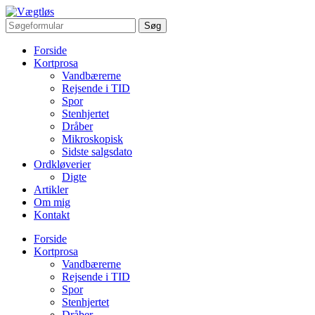
Forside
Kortprosa
Vandbærerne
Rejsende i TID
Spor
Stenhjertet
Dråber
Mikroskopisk
Sidste salgsdato
Ordkløverier
Digte
Artikler
Om mig
Kontakt
Forside
Kortprosa
Vandbærerne
Rejsende i TID
Spor
Stenhjertet
Dråber