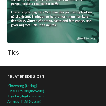
Tics
RELATEREDE SIDER
Kløvereng (forlag)
Final Cut (blognovelle)
Trøske (digital roman)
Arianas Tråd (teaser)