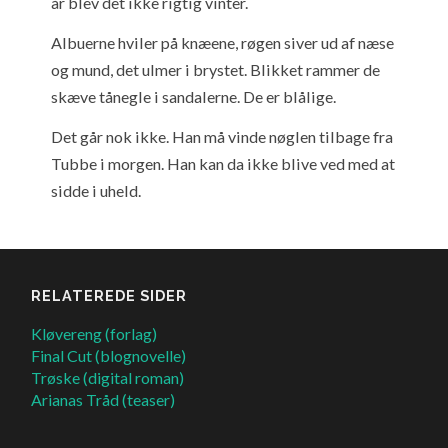
år blev det ikke rigtig vinter.
Albuerne hviler på knæene, røgen siver ud af næse
og mund, det ulmer i brystet. Blikket rammer de
skæve tånegle i sandalerne. De er blålige.
Det går nok ikke. Han må vinde nøglen tilbage fra
Tubbe i morgen. Han kan da ikke blive ved med at
sidde i uheld.
RELATEREDE SIDER
Kløvereng (forlag)
Final Cut (blognovelle)
Trøske (digital roman)
Arianas Tråd (teaser)