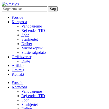
Forside
Kortprosa
Vandbærerne
Rejsende i TID
Spor
Stenhjertet
Dråber
Mikroskopisk
Sidste salgsdato
Ordkløverier
Digte
Artikler
Om mig
Kontakt
Forside
Kortprosa
Vandbærerne
Rejsende i TID
Spor
Stenhjertet
Dråber