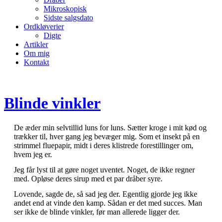
Mikroskopisk
Sidste salgsdato
Ordkløverier
Digte
Artikler
Om mig
Kontakt
Blinde vinkler
De æder min selvtillid luns for luns. Sætter kroge i mit kød og
trækker til, hver gang jeg bevæger mig. Som et insekt på en
strimmel fluepapir, midt i deres klistrede forestillinger om,
hvem jeg er.
Jeg får lyst til at gøre noget uventet. Noget, de ikke regner
med. Opløse deres sirup med et par dråber syre.
Lovende, sagde de, så sad jeg der. Egentlig gjorde jeg ikke
andet end at vinde den kamp. Sådan er det med succes. Man
ser ikke de blinde vinkler, før man allerede ligger der.