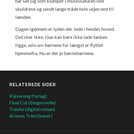
har sat sig som klumper i muskulaturen ved
skuldrene og sendt lange tråde hele vejen ned til
lænden.
Dagen igennem er lyden der. Inde i hendes hoved.
Det sker ikke. Hun kan bare ikke lade tanken
ligge, selv om børnene for længst er flyttet
hjemmefra. Nu er der jo børnebørnene.
RELATEREDE SIDER
Kløvereng (forlag)
Final Cut (blognovelle)
Trøske (digital roman)
Arianas Tråd (teaser)