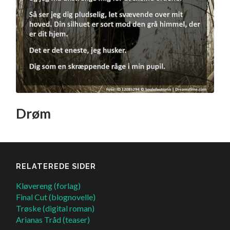
Drøm
RELATEREDE SIDER
Kløvereng (forlag)
Final Cut (blognovelle)
Trøske (digital roman)
Arianas Tråd (teaser)