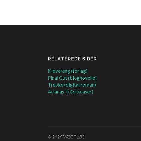
RELATEREDE SIDER
Kløvereng (forlag)
Final Cut (blognovelle)
Trøske (digital roman)
Arianas Tråd (teaser)
© 2026
VÆGTLØS