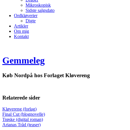
Mikroskopisk
Sidste salgsdato
Ordkløverier
Digte
Artikler
Om mig
Kontakt
Gemmeleg
Køb Nordpå hos Forlaget Kløvereng
Relaterede sider
Kløvereng (forlag)
Final Cut (blognovelle)
Trøske (digital roman)
Arianas Tråd (teaser)