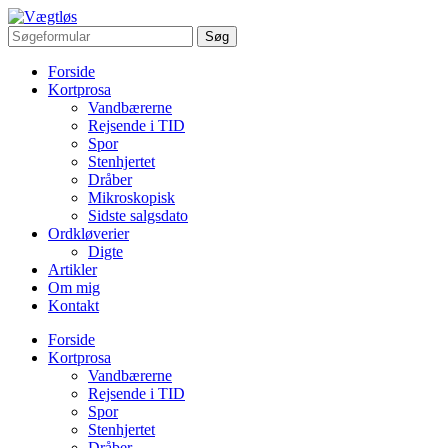
Forside
Kortprosa
Vandbærerne
Rejsende i TID
Spor
Stenhjertet
Dråber
Mikroskopisk
Sidste salgsdato
Ordkløverier
Digte
Artikler
Om mig
Kontakt
Forside
Kortprosa
Vandbærerne
Rejsende i TID
Spor
Stenhjertet
Dråber