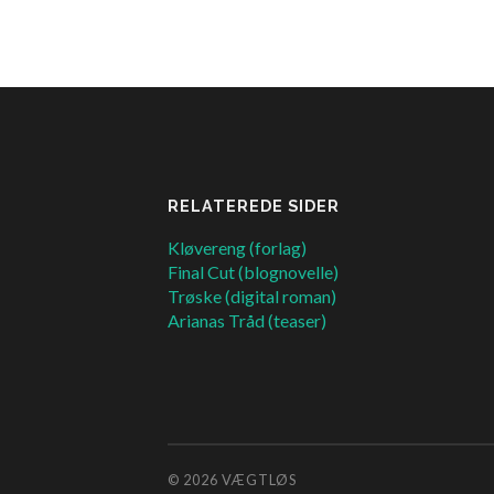
RELATEREDE SIDER
Kløvereng (forlag)
Final Cut (blognovelle)
Trøske (digital roman)
Arianas Tråd (teaser)
© 2026
VÆGTLØS