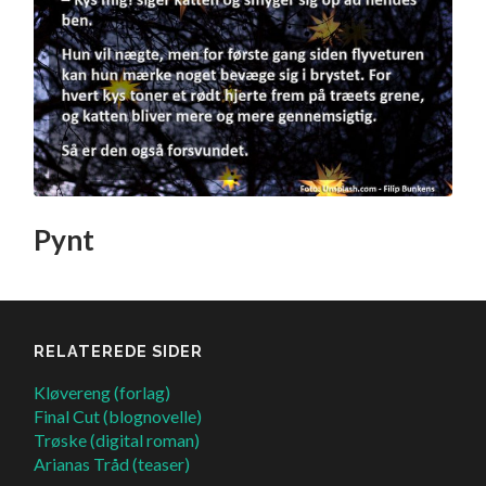
Pynt
RELATEREDE SIDER
Kløvereng (forlag)
Final Cut (blognovelle)
Trøske (digital roman)
Arianas Tråd (teaser)