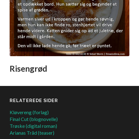
Risengrød
RELATEREDE SIDER
Kløvereng (forlag)
Final Cut (blognovelle)
Trøske (digital roman)
Arianas Tråd (teaser)