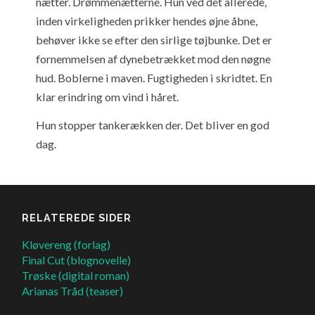
nætter. Drømmenætterne. Hun ved det allerede,
inden virkeligheden prikker hendes øjne åbne,
behøver ikke se efter den sirlige tøjbunke. Det er
fornemmelsen af dynebetrækket mod den nøgne
hud. Boblerne i maven. Fugtigheden i skridtet. En
klar erindring om vind i håret.
Hun stopper tankerækken der. Det bliver en god
dag.
RELATEREDE SIDER
Kløvereng (forlag)
Final Cut (blognovelle)
Trøske (digital roman)
Arianas Tråd (teaser)