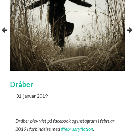
Dråber
Fe
31. januar 2019
1
Dråber blev vist på facebook og instagram i februar
2019 i forbindelse med
#februaryfiction
.