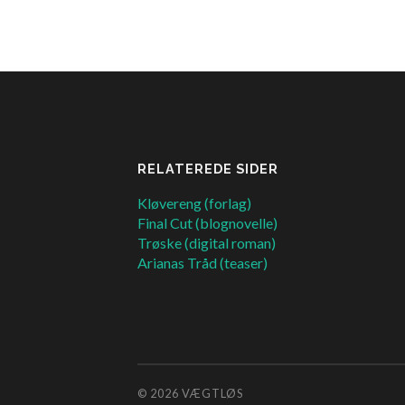
RELATEREDE SIDER
Kløvereng (forlag)
Final Cut (blognovelle)
Trøske (digital roman)
Arianas Tråd (teaser)
© 2026
VÆGTLØS