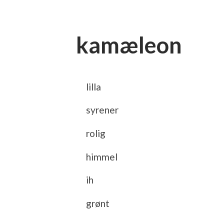
kamæleon
lilla
syrener
rolig
himmel
ih
grønt