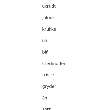
ukrudt
jaloux
krukke
uh
blå
stedmoder
triste
gryder
åh
sort