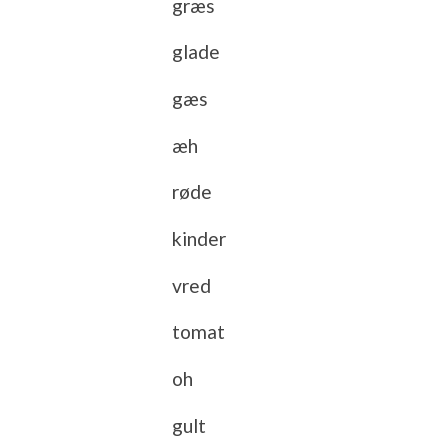
græs
glade
gæs
æh
røde
kinder
vred
tomat
oh
gult