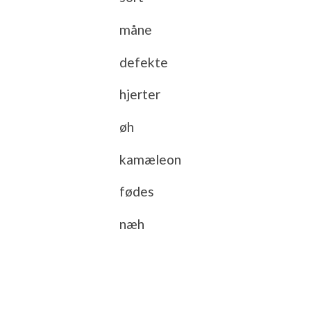
måne
defekte
hjerter
øh
kamæleon
fødes
næh