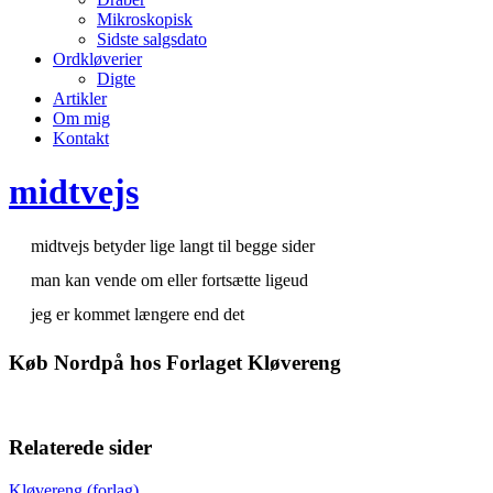
Mikroskopisk
Sidste salgsdato
Ordkløverier
Digte
Artikler
Om mig
Kontakt
midtvejs
midtvejs betyder lige langt til begge sider
man kan vende om eller fortsætte ligeud
jeg er kommet længere end det
Køb Nordpå hos Forlaget Kløvereng
Relaterede sider
Kløvereng (forlag)