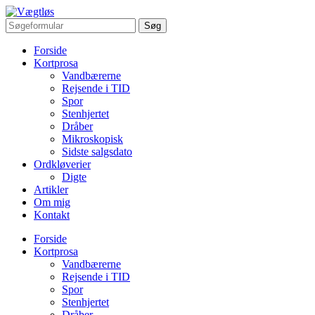
Forside
Kortprosa
Vandbærerne
Rejsende i TID
Spor
Stenhjertet
Dråber
Mikroskopisk
Sidste salgsdato
Ordkløverier
Digte
Artikler
Om mig
Kontakt
Forside
Kortprosa
Vandbærerne
Rejsende i TID
Spor
Stenhjertet
Dråber