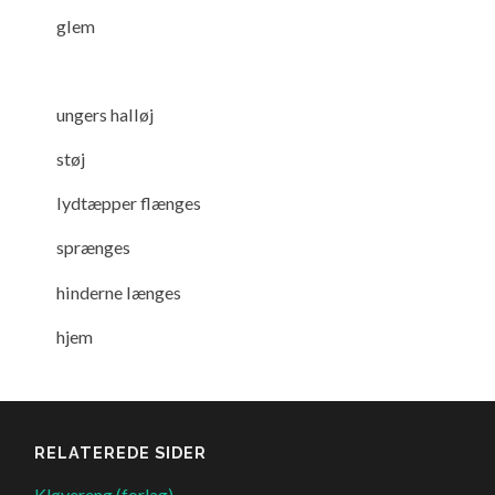
glem
ungers halløj
støj
lydtæpper flænges
sprænges
hinderne længes
hjem
RELATEREDE SIDER
Kløvereng (forlag)