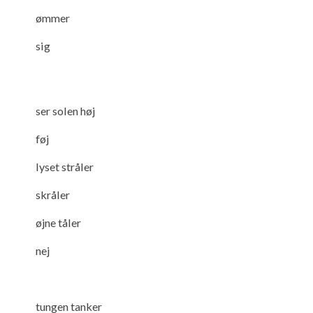
ømmer
sig
ser solen høj
føj
lyset stråler
skråler
øjne tåler
nej
tungen tanker