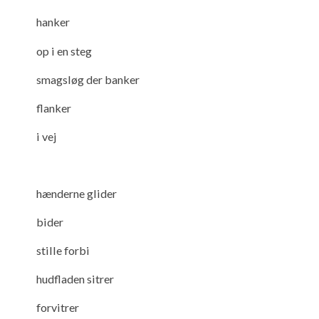
hanker
op i en steg
smagsløg der banker
flanker
i vej
hænderne glider
bider
stille forbi
hudfladen sitrer
forvitrer