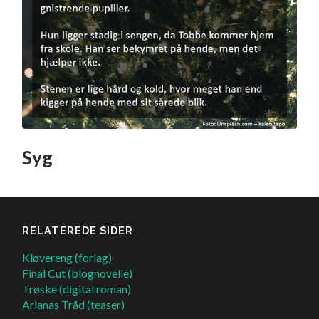
Syg
RELATEREDE SIDER
Kløvereng (forlag)
Final Cut (blognovelle)
Trøske (digital roman)
Arianas Tråd (teaser)