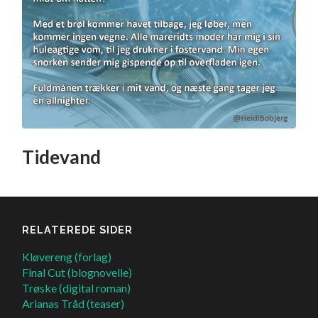
Tidevand
RELATEREDE SIDER
Kløvereng (forlag)
Final Cut (blognovelle)
Trøske (digital roman)
Arianas Tråd (teaser)