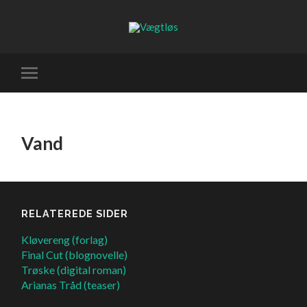
Vand
RELATEREDE SIDER
Kløvereng (forlag)
Final Cut (blognovelle)
Trøske (digital roman)
Arianas Tråd (teaser)