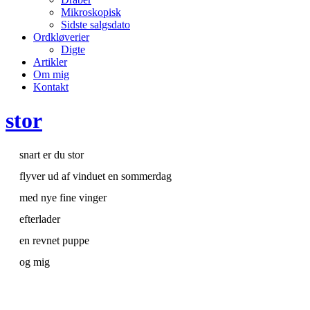
Mikroskopisk
Sidste salgsdato
Ordkløverier
Digte
Artikler
Om mig
Kontakt
stor
snart er du stor
flyver ud af vinduet en sommerdag
med nye fine vinger
efterlader
en revnet puppe
og mig