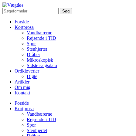
Forside
Kortprosa
Vandbærerne
Rejsende i TID
Spor
Stenhjertet
Dråber
Mikroskopisk
Sidste salgsdato
Ordkløverier
Digte
Artikler
Om mig
Kontakt
Forside
Kortprosa
Vandbærerne
Rejsende i TID
Spor
Stenhjertet
Dråber